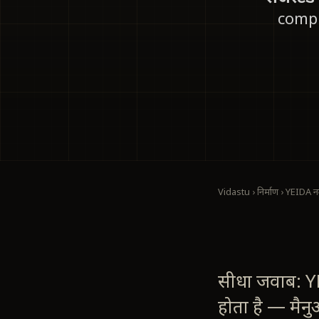
comple
Vidastu
›
निर्माण
›
YEIDA नक
सीधा जवाब: Y
होता है — मै