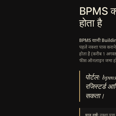
BPMS क्य
होता है
BPMS यानी Build
पहले नक्शा पास कराने
होता है (करीब 1 अगस्त
फीस ऑनलाइन जमा होती ह
पोर्टल:
bpms
रजिस्टर्ड आर
सकता।
याद रखें:
नक्शा पास स