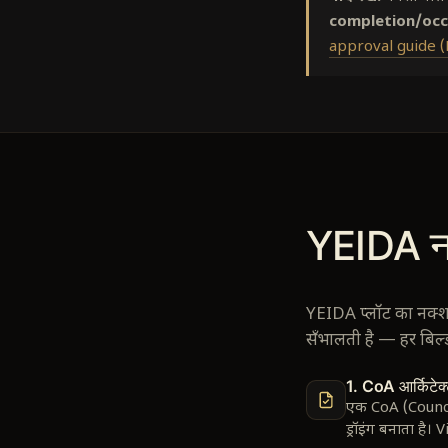
completion/occ
approval guide 
YEIDA न
YEIDA प्लॉट का नक्शा
सँभालती है — हर बिल्ड
1. CoA आर्किटेक्ट
एक CoA (Council 
ड्रॉइंग बनाता है।