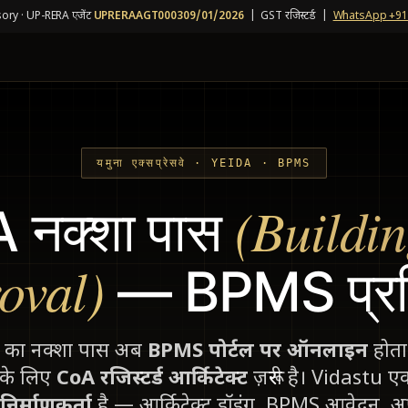
ory · UP-RERA एजेंट
UPRERAAGT000309/01/2026
| GST रजिस्टर्ड |
WhatsApp +91
यमुना एक्सप्रेसवे · YEIDA · BPMS
(Buildi
 नक्शा पास
oval)
— BPMS प्रक
ट का नक्शा पास अब
BPMS पोर्टल पर ऑनलाइन
होता 
 के लिए
CoA रजिस्टर्ड आर्किटेक्ट
ज़रूरी है। Vidastu 
 निर्माणकर्ता
है — आर्किटेक्ट ड्रॉइंग, BPMS आवेदन, अ